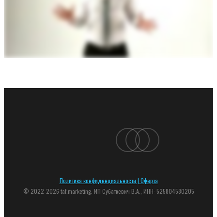
linkedin
youtube
instagram
Политика конфиденциальности | Оферта
© 2022-2026 taf.marketing. ИП Субаткевич В.А., ИНН: 525804580205