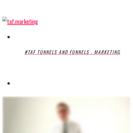
Skip
to
main
content
Menu
#TAF TUNNELS AND FUNNELS . MARKETING
Menu