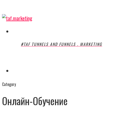
Skip
to
main
content
Menu
#TAF TUNNELS AND FUNNELS . MARKETING
Menu
Category
Онлайн-Обучение