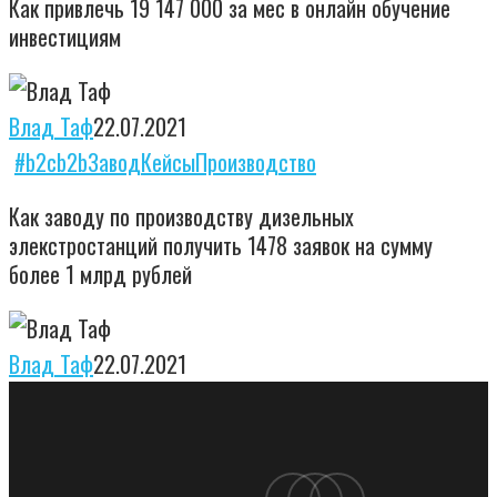
Как привлечь 19 147 000 за мес в онлайн обучение
19
компании
инвестициям
147
на
000
сумму
Влад Таф
22.07.2021
за
от
Как
#b2c
b2b
Завод
Кейсы
Производство
мес
19
заводу
в
000
Как заводу по производству дизельных
по
онлайн
000
элекстростанций получить 1478 заявок на сумму
производству
обучение
более 1 млрд рублей
Р
дизельных
инвестициям
элекстростанций
Влад Таф
22.07.2021
получить
1478
заявок
на
linkedin
youtube
instagram