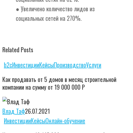
● Увеличено количество лидов из
социальных сетей на 270%.
Related Posts
Как
b2c
Инвестиции
Кейсы
Производство
Услуги
продавать
Как продавать от 5 домов в месяц строительной
от
компании на сумму от 19 000 000 Р
5
домов
Влад Таф
26.07.2021
в
Как
Инвестиции
Кейсы
Онлайн-обучение
месяц
привлечь
строительной