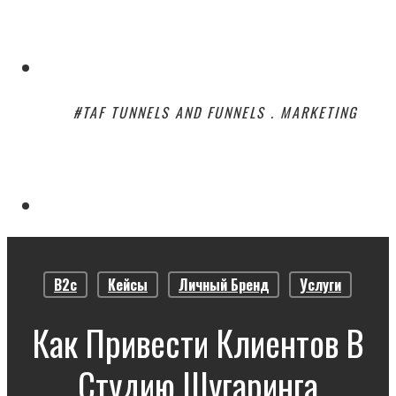
Skip
to
Menu
main
content
#TAF TUNNELS AND FUNNELS . MARKETING
Menu
B2c
Кейсы
Личный Бренд
Услуги
Как Привести Клиентов В
Студию Шугаринга